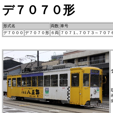
デ７０７０形
形式名
両数
車号
デ７０００
デ７０７０形
６両
７０７１､７０７３～７０７
撮